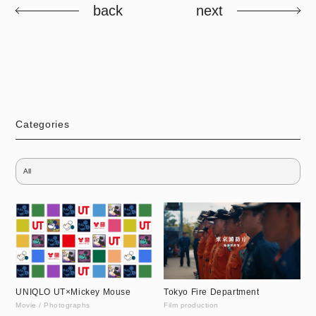
back
next
Categories
UNIQLO UT×Mickey Mouse
Tokyo Fire Department
Movie / Photographs
Film production