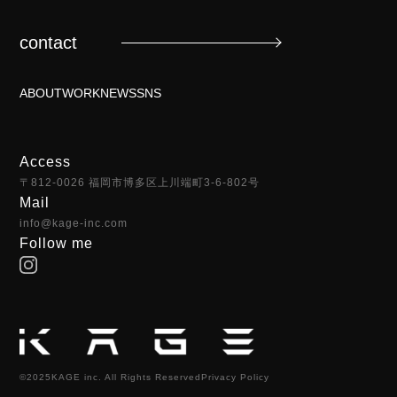
contact
ABOUT
WORK
NEWS
SNS
Access
〒812-0026 福岡市博多区上川端町3-6-802号
Mail
info@kage-inc.com
Follow me
©2025KAGE inc. All Rights Reserved
Privacy Policy