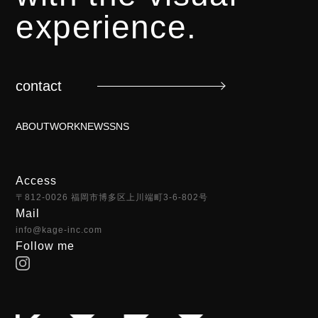
experience.
contact
ABOUT
WORK
NEWS
SNS
Access
〒812-0026 福岡市博多区上川端町3-6-802号
Mail
info@kage-inc.com
Follow me