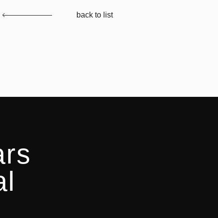
back to list
ars
al