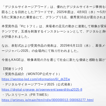
「デジタルサイネージアワード」は、優れたデジタルサイネージ事例を
図ることを目的としたアワードです。2025年度は、4月9日（水）〜5
5月に実施された審査会にて、グランプリ1点、優秀賞10点が選出され
本受賞作品『#ヒトフミ』は、来場者の足元の動きに連動して映像が変
テンツです。五感を刺激するインスタレーションとして、デジタルと身
が評価されました。
なお、表彰式および受賞作品の発表は、2025年6月11日（水）、幕張
ージジャパン2025」の会場内にて執り行われました。
今後もKAGEは、映像表現の力を通じて社会に新たな価値と感動を届け
【関連リンク】
・受賞作品紹介（WONTOP公式サイト）
https://wontop-led.com/information/6I_drZEw
・デジタルサイネージアワード2025（公式発表）
https://digital-signage.jp/openevent/award/dsa2025-8
・プレスリリース（PR TIMES）
https://prtimes.jp/main/html/rd/p/000000013.000063277.html