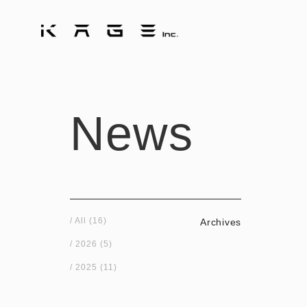
News
/ All (16)
Archives
/ 2026
(5)
/ 2025
(11)